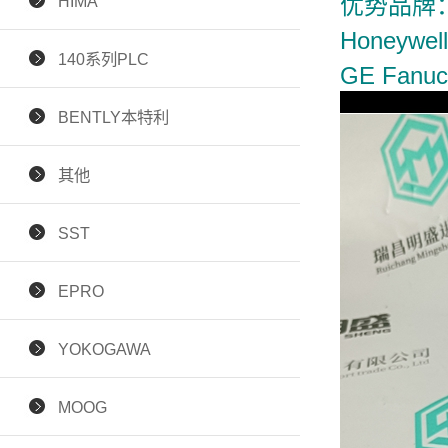
HIMA
优势品牌：Al
Honeywel
140系列PLC
GE Fan
BENTLY本特利
其他
SST
EPRO
YOKOGAWA
MOOG