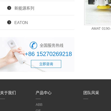
新能源系列
EATON
AMAT 019
全国服务热线
+86 15270269218
立即咨询
关于我们
产品中心
团队风采
ABB
GE