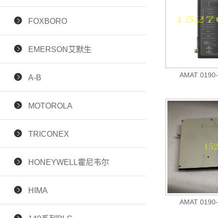
FOXBORO
EMERSON艾默生
AMAT 019
A-B
MOTOROLA
TRICONEX
HONEYWELL霍尼韦尔
HIMA
AMAT 019